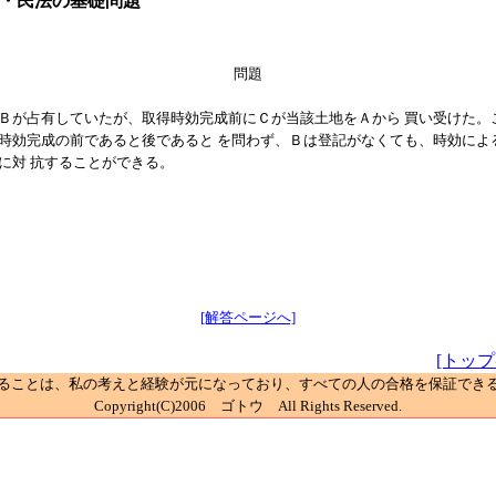
・民法の基礎問題
問題
Ｂが占有していたが、取得時効完成前にＣが当該土地をＡから 買い受けた。
時効完成の前であると後であると を問わず、Ｂは登記がなくても、時効によ
に対 抗することができる。
[解答ページへ]
[トッ
ることは、私の考えと経験が元になっており、すべての人の合格を保証でき
Copyright(C)2006
ゴトウ All Rights Reserved.